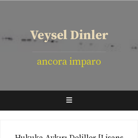
İçeriğe
geç
Veysel Dinler
ancora imparo