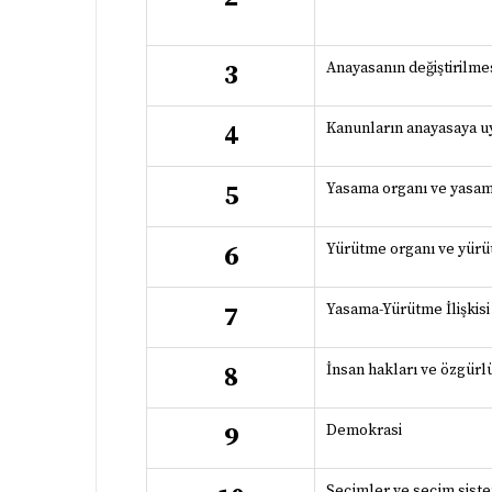
Anayasanın değiştirilm
3
Kanunların anayasaya u
4
Yasama organı ve yasam
5
Yürütme organı ve yürü
6
Yasama-Yürütme İlişkis
7
İnsan hakları ve özgürl
8
Demokrasi
9
Seçimler ve seçim sist