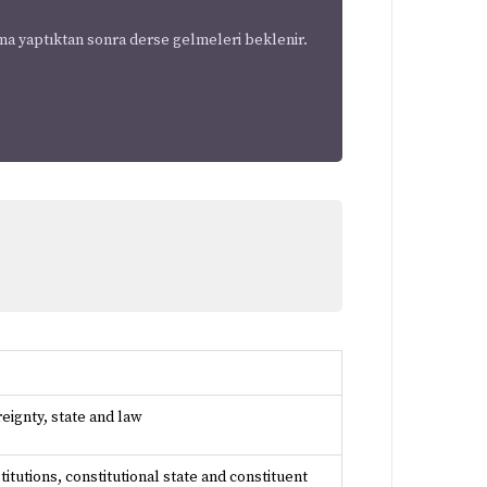
uma yaptıktan sonra derse gelmeleri beklenir.
reignty, state and law
titutions, constitutional state and constituent