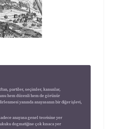
tan, partiler, seçimler, kanunlar,
 bunu hem düzenli hem de görünür
rlenmesi yanında anayasanın bir diğer işlevi,
sadece anayasa genel teorisine yer
hukuku dogmatiğine çok kısaca yer