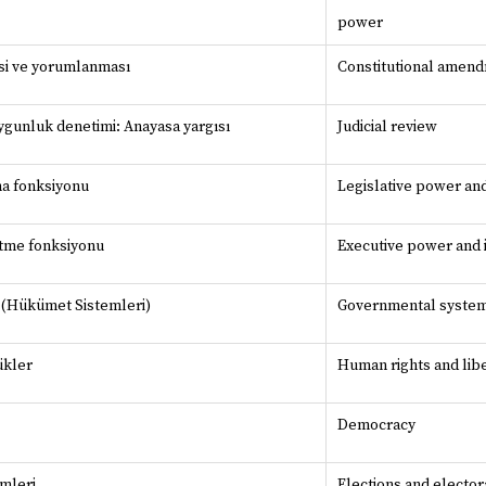
power
esi ve yorumlanması
Constitutional amendm
ygunluk denetimi: Anayasa yargısı
Judicial review
a fonksiyonu
Legislative power and
tme fonksiyonu
Executive power and i
i (Hükümet Sistemleri)
Governmental syste
ükler
Human rights and libe
Democracy
emleri
Elections and electo