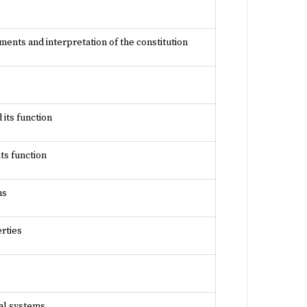
ents and interpretation of the constitution
 its function
ts function
ms
rties
ral systems