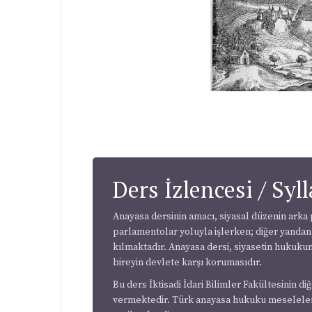
Ders İzlencesi / Syl
Anayasa dersinin amacı, siyasal düzenin arka p
parlamentolar yoluyla işlerken; diğer yand
kılmaktadır. Anayasa dersi, siyasetin hukuku
bireyin devlete karşı korumasıdır.
Bu ders İktisadi İdari Bilimler Fakültesinin 
vermektedir. Türk anayasa hukuku meseleleri,