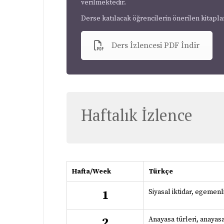
verilmektedir.
Derse katılacak öğrencilerin önerilen kitapl
Ders İzlencesi PDF İndir
Haftalık İzlence
Hafta/Week
Türkçe
Siyasal iktidar, egemen
1
Anayasa türleri, anayasa
2