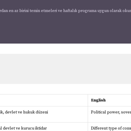
ardan en az birini temin etmeleri ve haftalık programa uygun olarak ok
English
lik, devlet ve hukuk düzeni
Political power, sove
l devlet ve kurucu iktidar
Different type of cons