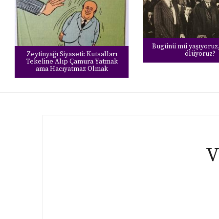
Bugünü mü yaşıyoruz,
ölüyoruz?
Zeytinyağı Siyaseti: Kutsalları
Tekeline Alıp Çamura Yatmak
ama Hacıyatmaz Olmak
V