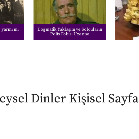
 yarını mı
Dogmatik Yaklaşım ve Solcuların
Polis Fobisi Üzerine
eysel Dinler Kişisel Sayfa