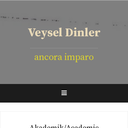
İçeriğe
geç
Veysel Dinler
ancora imparo