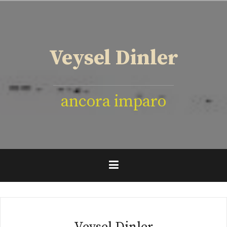
İçeriğe
geç
Veysel Dinler
ancora imparo