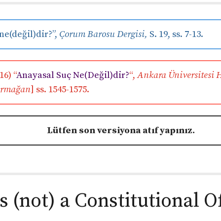
 ne(değil)dir?”,
Çorum Barosu Dergisi,
S. 19, ss. 7-13.
16) “
Anayasal Suç Ne(Değil)dir?
“,
Ankara Üniversitesi H
 Armağan
] ss. 1545-1575.
Lütfen son versiyona atıf yapınız.
s (not) a Constitutional O