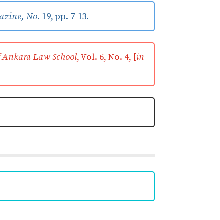
azine, No
. 19, pp. 7-13.
f Ankara Law School
, Vol. 6, No. 4, [
in