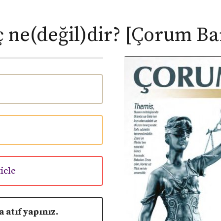
 ne(değil)dir? [Çorum Ba
icle
 atıf yapınız.