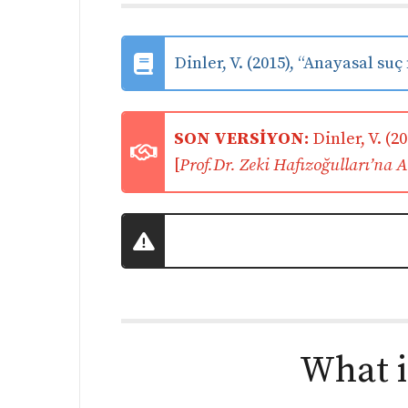
Dinler, V. (2015), “Anayasal suç
SON VERSİYON:
Dinler, V. (20
[
Prof.Dr. Zeki Hafızoğulları’na
What i