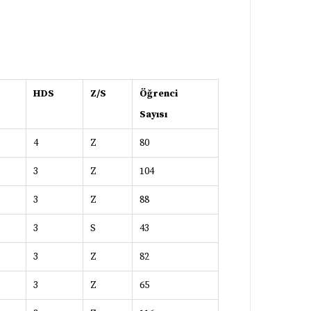
HDS
Z/S
Öğrenci
Sayısı
4
Z
80
3
Z
104
3
Z
88
3
S
43
3
Z
82
3
Z
65