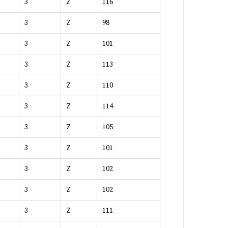
3
Z
116
3
Z
98
3
Z
101
3
Z
113
3
Z
110
3
Z
114
3
Z
105
3
Z
101
3
Z
102
3
Z
102
3
Z
111