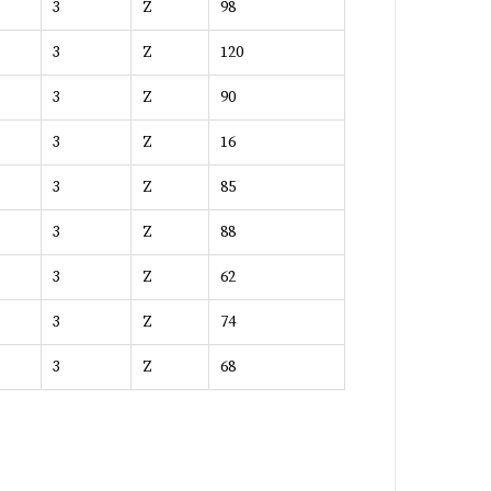
3
Z
98
3
Z
120
3
Z
90
3
Z
16
3
Z
85
3
Z
88
3
Z
62
3
Z
74
3
Z
68