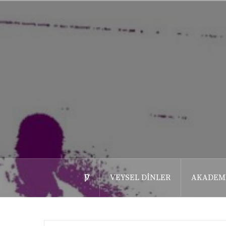
İçeriğe
geç
ѴǷ
VEYSEL DINLER
AKADEM