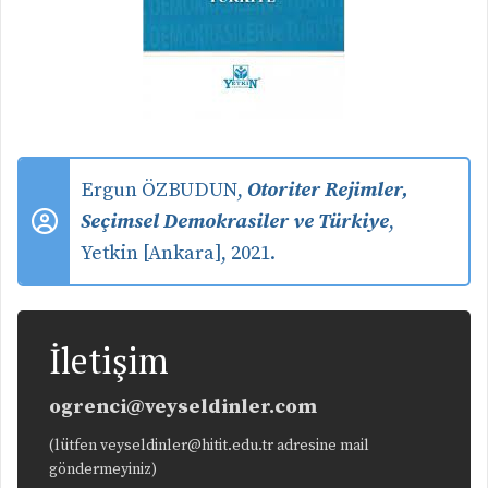
Ergun ÖZBUDUN
,
Otoriter Rejimler,
Seçimsel Demokrasiler ve Türkiye
,
Yetkin [Ankara], 2021.
İletişim
ogrenci@veyseldinler.com
(lütfen veyseldinler@hitit.edu.tr adresine mail
göndermeyiniz)