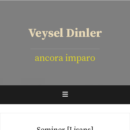
İçeriğe
geç
Veysel Dinler
ancora imparo