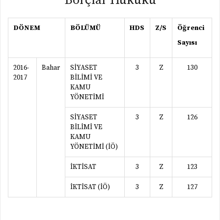
Borçlar Hukuku
DÖNEM
BÖLÜMÜ
HDS
Z/S
Öğrenci
Sayısı
2016-
Bahar
SİYASET
3
Z
130
2017
BİLİMİ VE
KAMU
YÖNETİMİ
SİYASET
3
Z
126
BİLİMİ VE
KAMU
YÖNETİMİ (İÖ)
İKTİSAT
3
Z
123
İKTİSAT (İÖ)
3
Z
127