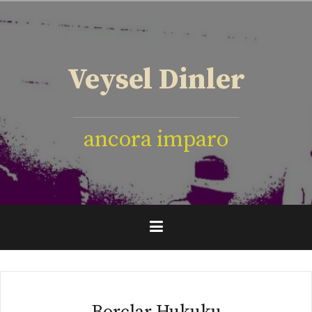
İçeriğe
geç
Veysel Dinler
ancora imparo