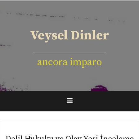
İçeriğe
geç
Veysel Dinler
ancora imparo