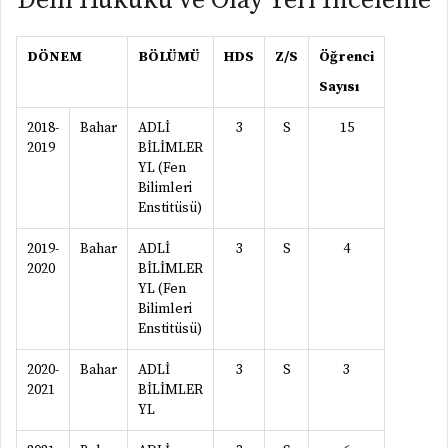
Delil Hukuku ve Olay Yeri İnceleme
DÖNEM
BÖLÜMÜ
HDS
Z/S
Öğrenci
Sayısı
2018-
Bahar
ADLİ
3
S
15
2019
BİLİMLER
YL (Fen
Bilimleri
Enstitüsü)
2019-
Bahar
ADLİ
3
S
4
2020
BİLİMLER
YL (Fen
Bilimleri
Enstitüsü)
2020-
Bahar
ADLİ
3
S
3
2021
BİLİMLER
YL