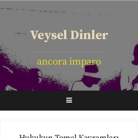
İçeriğe
geç
Veysel Dinler
ancora imparo