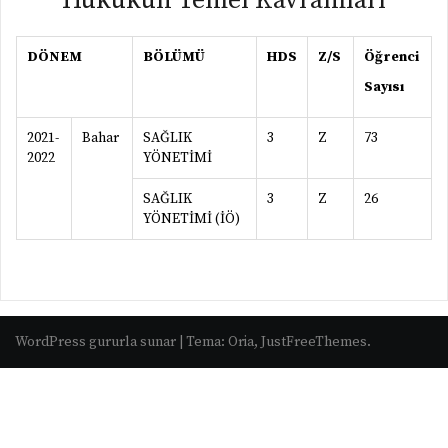
Hukukun Temel Kavramları
DÖNEM
BÖLÜMÜ
HDS
Z/S
Öğrenci
Sayısı
2021-
Bahar
SAĞLIK
3
Z
73
2022
YÖNETİMİ
SAĞLIK
3
Z
26
YÖNETİMİ (İÖ)
WordPress gururla sunar
|
Tema:
Oria
, JustFreeThemes.