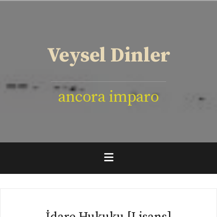
İçeriğe
geç
Veysel Dinler
ancora imparo