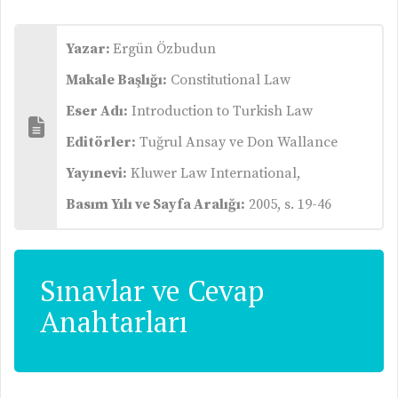
Yazar:
Ergün Özbudun
Makale Başlığı:
Constitutional Law
Eser Adı:
Introduction to Turkish Law
Editörler:
Tuğrul Ansay ve Don Wallance
Yayınevi:
Kluwer Law International,
Basım Yılı ve Sayfa Aralığı:
2005, s. 19-46
Sınavlar ve Cevap
Anahtarları