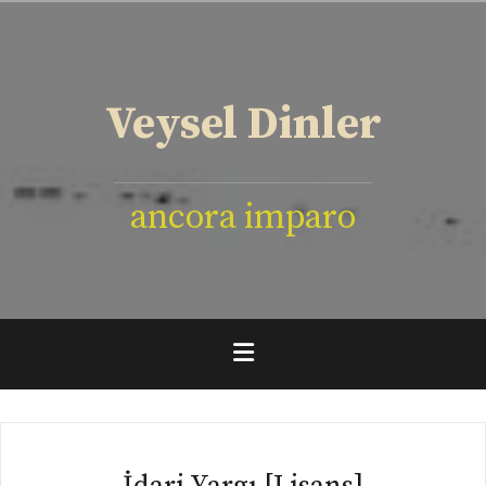
İçeriğe
geç
Veysel Dinler
ancora imparo