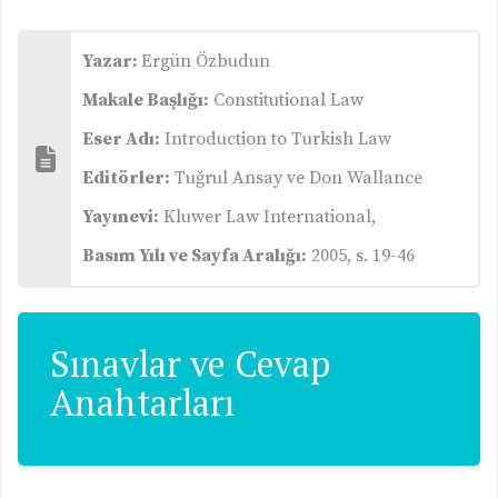
Yazar:
Ergün Özbudun
Makale Başlığı:
Constitutional Law
Eser Adı:
Introduction to Turkish Law
Editörler:
Tuğrul Ansay ve Don Wallance
Yayınevi:
Kluwer Law International,
Basım Yılı ve Sayfa Aralığı:
2005, s. 19-46
Sınavlar ve Cevap
Anahtarları