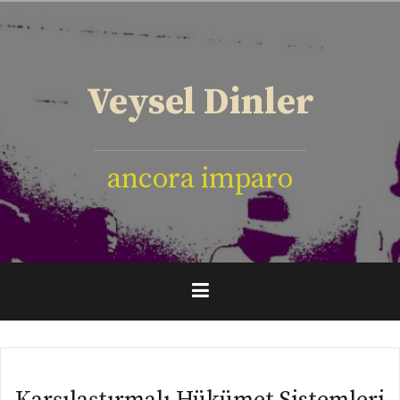
İçeriğe
geç
Veysel Dinler
ancora imparo