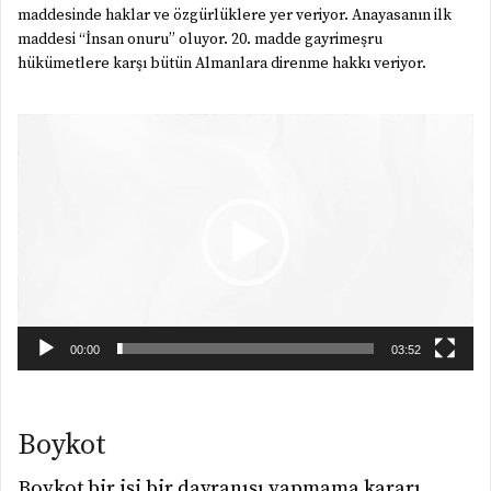
maddesinde haklar ve özgürlüklere yer veriyor. Anayasanın ilk
maddesi “İnsan onuru” oluyor. 20. madde gayrimeşru
hükümetlere karşı bütün Almanlara direnme hakkı veriyor.
Video
oynatıcı
00:00
03:52
Boykot
Boykot bir işi bir davranışı yapmama kararı