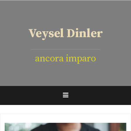
İçeriğe
geç
Veysel Dinler
ancora imparo