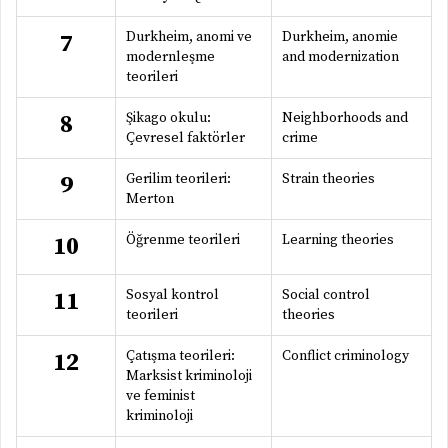
Durkheim, anomi ve
Durkheim, anomie
7
modernleşme
and modernization
teorileri
Şikago okulu:
Neighborhoods and
8
Çevresel faktörler
crime
Gerilim teorileri:
Strain theories
9
Merton
Öğrenme teorileri
Learning theories
10
Sosyal kontrol
Social control
11
teorileri
theories
Çatışma teorileri:
Conflict criminology
12
Marksist kriminoloji
ve feminist
kriminoloji