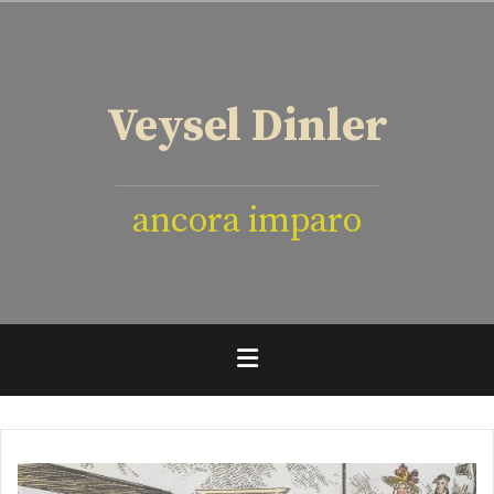
İçeriğe
geç
Veysel Dinler
ancora imparo