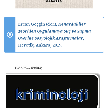
Ercan Geçgin (der.),
Kenardakiler
Teoriden Uygulamaya Suç ve Sapma
Üzerine Sosyolojik Araştırmalar
,
Heretik, Ankara, 2019.