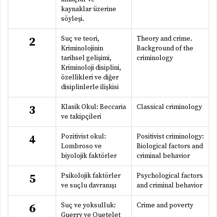
kaynaklar üzerine
söyleşi.
Suç ve teori,
Theory and crime.
2
Kriminolojinin
Background of the
tarihsel gelişimi,
criminology
Kriminoloji disiplini,
özellikleri ve diğer
disiplinlerle ilişkisi
Klasik Okul: Beccaria
Classical criminology
3
ve takipçileri
Pozitivist okul:
Positivist criminology:
4
Lombroso ve
Biological factors and
biyolojik faktörler
criminal behavior
Psikolojik faktörler
Psychological factors
5
ve suçlu davranışı
and criminal behavior
Suç ve yoksulluk:
Crime and poverty
6
Guerry ve Quetelet