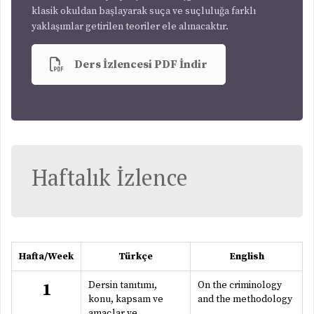
klasik okuldan başlayarak suça ve suçluluğa farklı
yaklaşımlar getirilen teoriler ele alınacaktır.
Ders İzlencesi PDF İndir
Haftalık İzlence
Hafta/Week
Türkçe
English
Dersin tanıtımı,
On the criminology
1
konu, kapsam ve
and the methodology
amaçlar ve