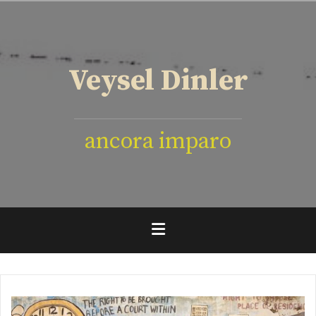
İçeriğe
geç
Veysel Dinler
ancora imparo