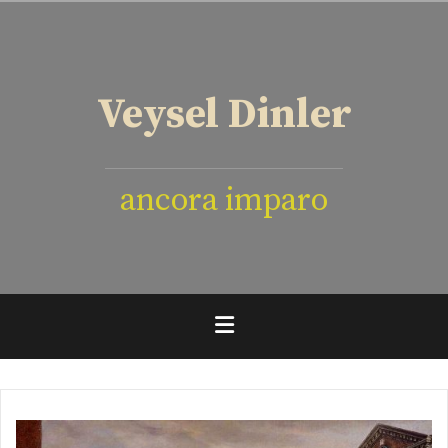
İçeriğe
geç
Veysel Dinler
ancora imparo