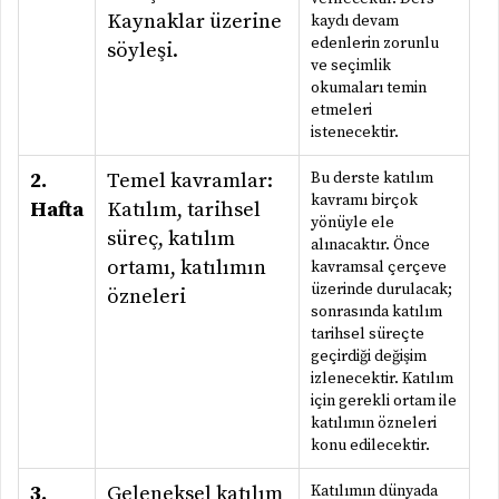
Kaynaklar üzerine
kaydı devam
edenlerin zorunlu
söyleşi.
ve seçimlik
okumaları temin
etmeleri
istenecektir.
2.
Temel kavramlar:
Bu derste katılım
kavramı birçok
Hafta
Katılım, tarihsel
yönüyle ele
süreç, katılım
alınacaktır. Önce
ortamı, katılımın
kavramsal çerçeve
üzerinde durulacak;
özneleri
sonrasında katılım
tarihsel süreçte
geçirdiği değişim
izlenecektir. Katılım
için gerekli ortam ile
katılımın özneleri
konu edilecektir.
3.
Geleneksel katılım
Katılımın dünyada