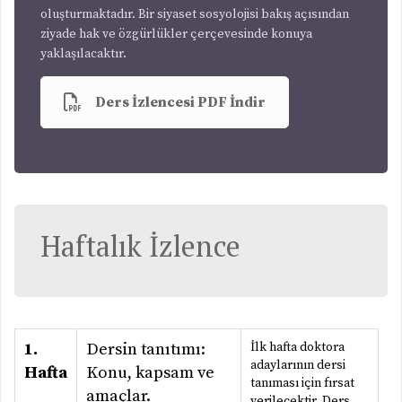
oluşturmaktadır. Bir siyaset sosyolojisi bakış açısından
ziyade hak ve özgürlükler çerçevesinde konuya
yaklaşılacaktır.
Ders İzlencesi PDF İndir
Haftalık İzlence
1.
Dersin tanıtımı:
İlk hafta doktora
adaylarının dersi
Hafta
Konu, kapsam ve
tanıması için fırsat
amaçlar.
verilecektir. Ders