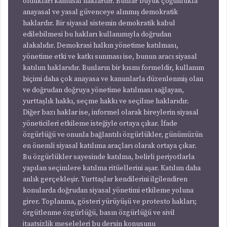
oldukları kamusal haklardır. Bunlar büyük çoğunlukla
anayasal ve yasal güvenceye alınmış demokratik
haklardır. Bir siyasal sistemin demokratik kabul
edilebilmesi bu hakları kullanımıyla doğrudan
alakalıdır. Demokrasi halkın yönetime katılması,
yönetime etki ve katkı sunması ise, bunun aracı siyasal
katılım haklarıdır. Bunların bir kısmı formeldir, kullanım
biçimi daha çok anayasa ve kanunlarla düzenlenmiş olan
ve doğrudan doğruya yönetime katılması sağlayan,
yurttaşlık hakkı, seçme hakkı ve seçilme haklarıdır.
Diğer bazı haklar ise, informel olarak bireylerin siyasal
yöneticileri etkileme isteğiyle ortaya çıkar. İfade
özgürlüğü ve onunla bağlantılı özgürlükler, günümüzün
en önemli siyasal katılıma araçları olarak ortaya çıkar.
Bu özgürlükler sayesinde katılma, belirli periyotlarla
yapılan seçimlere katılma ritüellerini aşar. Katılım daha
anlık gerçekleşir. Yurttaşlar kendilerini ilgilendiren
konularda doğrudan siyasal yönetimi etkileme yoluna
girer. Toplanma, gösteri yürüyüşü ve protesto hakları;
örgütlenme özgürlüğü, basın özgürlüğü ve sivil
itaatsizlik meseleleri bu dersin konusunu