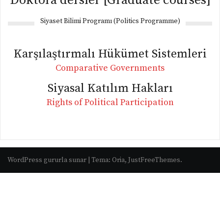
Doktora dersler [Graduate courses]
Siyaset Bilimi Programı (Politics Programme)
Karşılaştırmalı Hükümet Sistemleri
Comparative Governments
Siyasal Katılım Hakları
Rights of Political Participation
WordPress gururla sunar
|
Tema:
Oria
, JustFreeThemes.