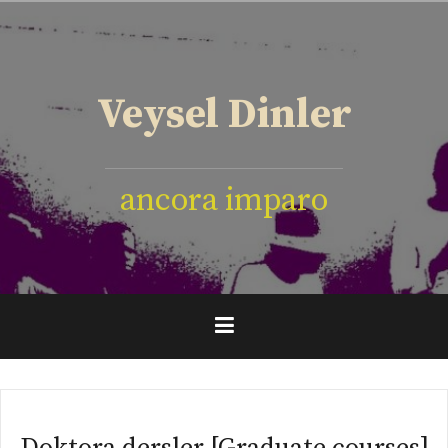
İçeriğe
geç
Veysel Dinler
ancora imparo