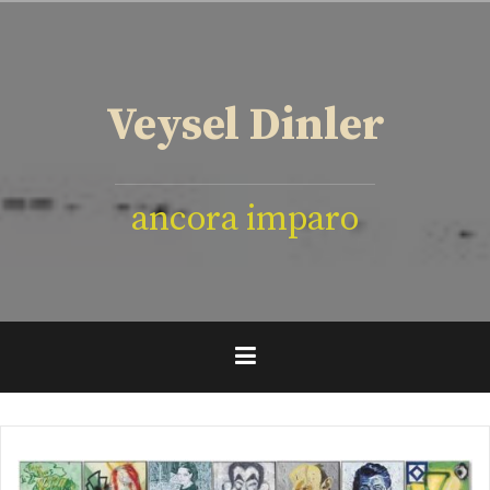
İçeriğe
geç
Veysel Dinler
ancora imparo