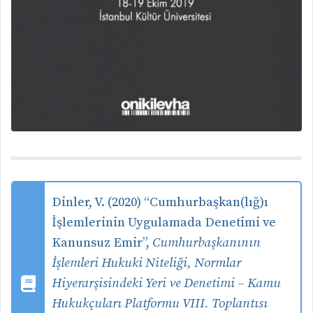
Dinler, V. (2020) “Cumhurbaşkan(lığ)ı
İşlemlerinin Uygulamada Denetimi ve
Kanunsuz Emir”,
Cumhurbaşkanının
İşlemleri Hukuki Niteliği, Normlar
Hiyerarşisindeki Yeri ve Denetimi – Kamu
Hukukçuları Platformu VIII. Toplantısı