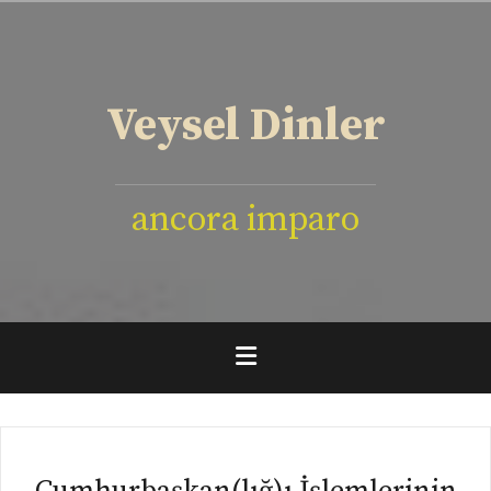
İçeriğe
geç
Veysel Dinler
ancora imparo