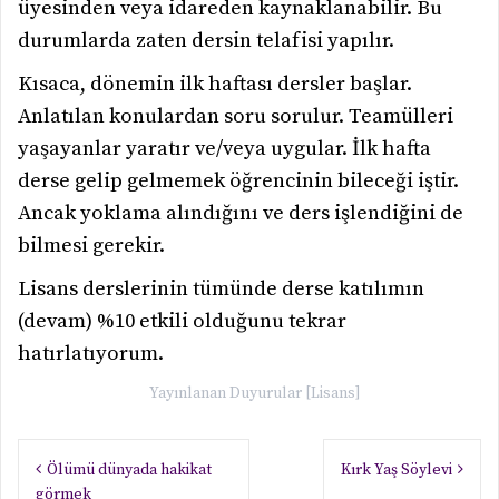
üyesinden veya idareden kaynaklanabilir. Bu
durumlarda zaten dersin telafisi yapılır.
Kısaca, dönemin ilk haftası dersler başlar.
Anlatılan konulardan soru sorulur. Teamülleri
yaşayanlar yaratır ve/veya uygular. İlk hafta
derse gelip gelmemek öğrencinin bileceği iştir.
Ancak yoklama alındığını ve ders işlendiğini de
bilmesi gerekir.
Lisans derslerinin tümünde derse katılımın
(devam) %10 etkili olduğunu tekrar
hatırlatıyorum.
Yayınlanan
Duyurular [Lisans]
Yazı
Ölümü dünyada hakikat
Kırk Yaş Söylevi
gezinmesi
görmek