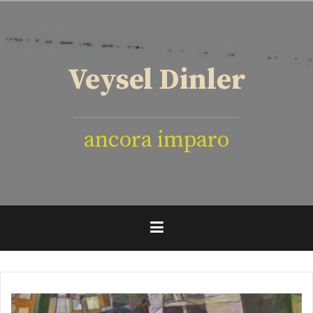
İçeriğe
geç
Veysel Dinler
ancora imparo