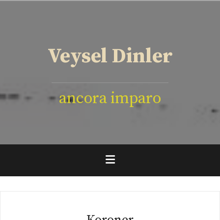
İçeriğe
geç
Veysel Dinler
ancora imparo