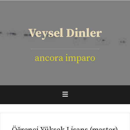
İçeriğe
geç
Veysel Dinler
ancora imparo