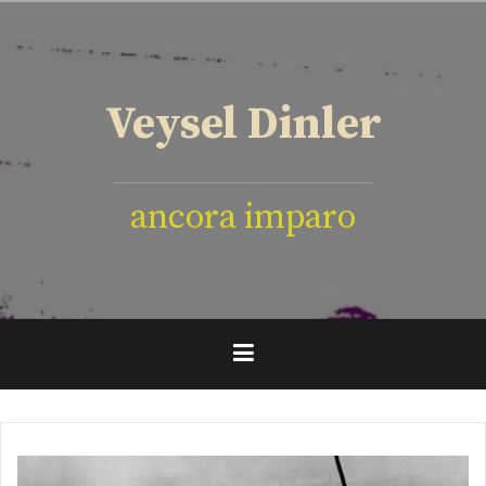
İçeriğe
geç
Veysel Dinler
ancora imparo