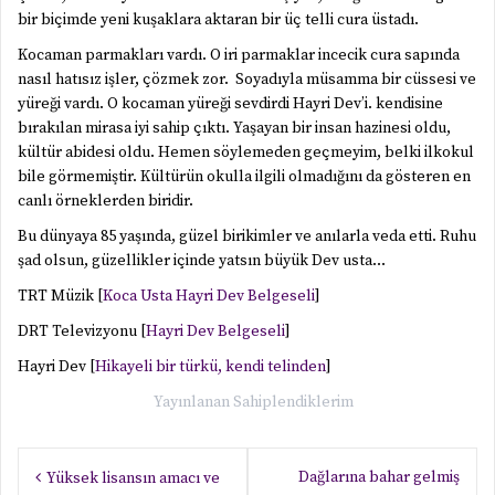
bir biçimde yeni kuşaklara aktaran bir üç telli cura üstadı.
Kocaman parmakları vardı. O iri parmaklar incecik cura sapında
nasıl hatısız işler, çözmek zor. Soyadıyla müsamma bir cüssesi ve
yüreği vardı. O kocaman yüreği sevdirdi Hayri Dev’i. kendisine
bırakılan mirasa iyi sahip çıktı. Yaşayan bir insan hazinesi oldu,
kültür abidesi oldu. Hemen söylemeden geçmeyim, belki ilkokul
bile görmemiştir. Kültürün okulla ilgili olmadığını da gösteren en
canlı örneklerden biridir.
Bu dünyaya 85 yaşında, güzel birikimler ve anılarla veda etti. Ruhu
şad olsun, güzellikler içinde yatsın büyük Dev usta…
TRT Müzik [
Koca Usta Hayri Dev Belgeseli
]
DRT Televizyonu [
Hayri Dev Belgeseli
]
Hayri Dev [
Hikayeli bir türkü, kendi telinden
]
Yayınlanan
Sahiplendiklerim
Yazı
Dağlarına bahar gelmiş
Yüksek lisansın amacı ve