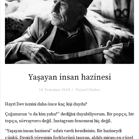
Yaşayan insan hazinesi
18 Temmuz 2018
Veysel Dinler
Hayri Dev ismini daha önce kaç kişi duydu?
Çoğunuzun “o da kim yahu?” dediğini duyabiliyorum. Bir popçu, bir
topçu, sörvayvırcı değil. İnstagram fenomeni hiç değil.
“Yaşayan insan hazinesi” sıfatı vardı kendisinin. Bir hazineydi
çünkü, Denizli yöresinin forklorünü taşıyan, aldığı mirası en güzel