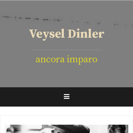
İçeriğe
geç
Veysel Dinler
ancora imparo