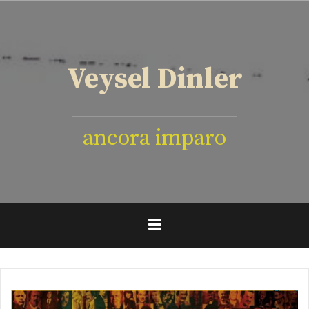
İçeriğe
geç
Veysel Dinler
ancora imparo