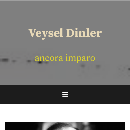
İçeriğe
geç
Veysel Dinler
ancora imparo