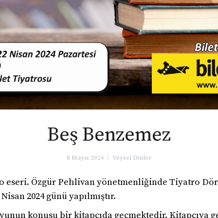
Beş Benzemez
8 Mayıs 2024
Veysel Dinler
ro eseri. Özgür Pehlivan yönetmenliğinde Tiyatro Dö
Nisan 2024 günü yapılmıştır.
 oyunun konusu bir kitapçıda geçmektedir. Kitapçıya g