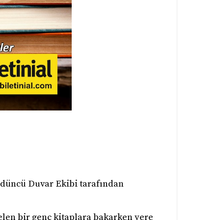
rdüncü Duvar Ekibi tarafından
elen bir genç kitaplara bakarken yere