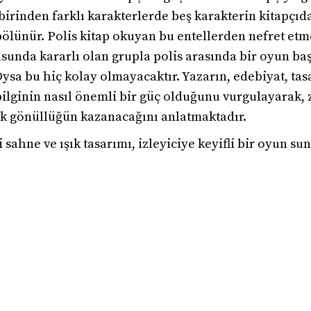
birinden farklı karakterlerde beş karakterin kitapçıd
e bölünür. Polis kitap okuyan bu entellerden nefret et
nda kararlı olan grupla polis arasında bir oyun başl
Oysa bu hiç kolay olmayacaktır. Yazarın, edebiyat, tas
ilginin nasıl önemli bir güç olduğunu vurgulayarak, z
çak gönüllüğün kazanacağını anlatmaktadır.
sahne ve ışık tasarımı, izleyiciye keyifli bir oyun su