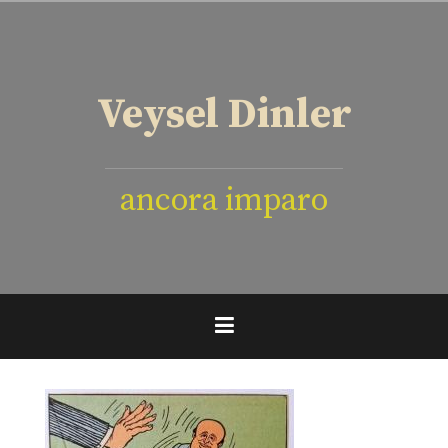
İçeriğe
geç
Veysel Dinler
ancora imparo