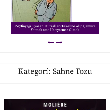
Zeytinyağı Siyaseti: Kutsalları Tekeline Alıp Çamura
Yatmak ama Hacıyatmaz Olmak
Kategori:
Sahne Tozu