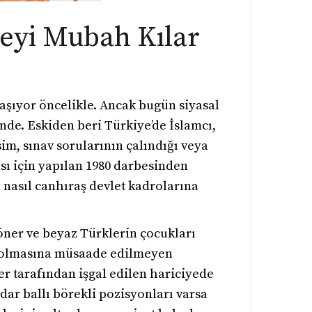
leyi Mubah Kılar
taşıyor öncelikle. Ancak bugün siyasal
nde. Eskiden beri Türkiye’de İslamcı,
im, sınav sorularının çalındığı veya
sı için yapılan 1980 darbesinden
ı nasıl canhıraş devlet kadrolarına
öner ve beyaz Türklerin çocukları
sı olmasına müsaade edilmeyen
er tarafından işgal edilen hariciyede
dar ballı börekli pozisyonları varsa