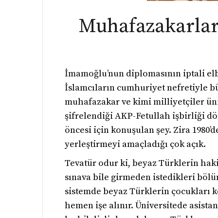
Muhafazakarları
İmamoğlu’nun diplomasının iptali elbe
İslamcıların cumhuriyet nefretiyle b
muhafazakar ve kimi milliyetçiler üni
şifrelendiği AKP-Fetullah işbirliği 
öncesi için konuşulan şey. Zira 1980’d
yerleştirmeyi amaçladığı çok açık.
Tevatür odur ki, beyaz Türklerin hak
sınava bile girmeden istedikleri böl
sistemde beyaz Türklerin çocukları ko
hemen işe alınır. Üniversitede asistan