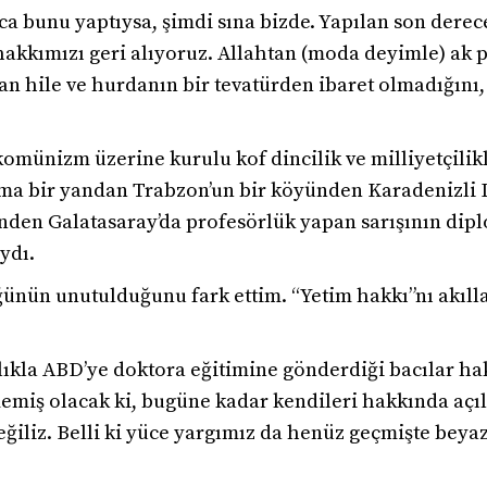
rca bunu yaptıysa, şimdi sına bizde. Yapılan son der
kkımızı geri alıyoruz. Allahtan (moda deyimle) ak part
 hile ve hurdanın bir tevatürden ibaret olmadığını, e
omünizm üzerine kurulu kof dincilik ve milliyetçilikl
ama bir yandan Trabzon’un bir köyünden Karadenizli
inden Galatasaray’da profesörlük yapan sarışının dipl
ydı.
ünün unutulduğunu fark ettim. “Yetim hakkı”nı akıll
cılıkla ABD’ye doktora eğitimine gönderdiği bacılar h
emiş olacak ki, bugüne kadar kendileri hakkında açı
ğiliz. Belli ki yüce yargımız da henüz geçmişte beyaz