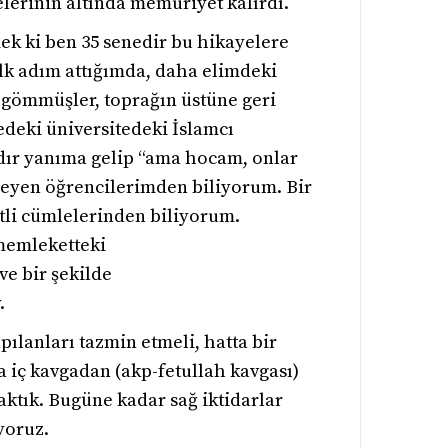
elerinin altında memuriyet kalırdı.
mek ki ben 35 senedir bu hikayelere
lk adım attığımda, daha elimdeki
 gömmüşler, toprağın üstüne geri
edeki üniversitedeki İslamcı
rdır yanıma gelip “ama hocam, onlar
meyen öğrencilerimden biliyorum. Bir
tli cümlelerinden biliyorum.
 memleketteki
e bir şekilde
.
ılanları tazmin etmeli, hatta bir
da iç kavgadan (akp-fetullah kavgası)
caktık. Bugüne kadar sağ iktidarlar
yoruz.