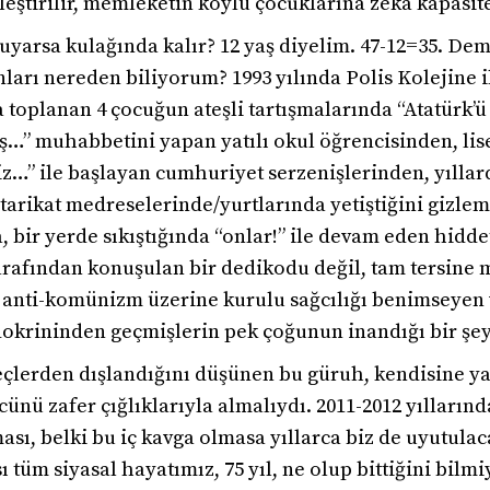
leştirilir, memleketin köylü çocuklarına zeka kapasit
uyarsa kulağında kalır? 12 yaş diyelim. 47-12=35. De
rı nereden biliyorum? 1993 yılında Polis Kolejine i
toplanan 4 çocuğun ateşli tartışmalarında “Atatürk’ü
ş…” muhabbetini yapan yatılı okul öğrencisinden, lis
iz…” ile başlayan cumhuriyet serzenişlerinden, yılla
tarikat medreselerinde/yurtlarında yetiştiğini gizle
bir yerde sıkıştığında “onlar!” ile devam eden hidde
 tarafından konuşulan bir dedikodu değil, tam tersine
 anti-komünizm üzerine kurulu sağcılığı benimseyen v
okrininden geçmişlerin pek çoğunun inandığı bir şey
eçlerden dışlandığını düşünen bu güruh, kendisine yap
cünü zafer çığlıklarıyla almalıydı. 2011-2012 yılların
ması, belki bu iç kavga olmasa yıllarca biz de uyutula
tüm siyasal hayatımız, 75 yıl, ne olup bittiğini bilmi