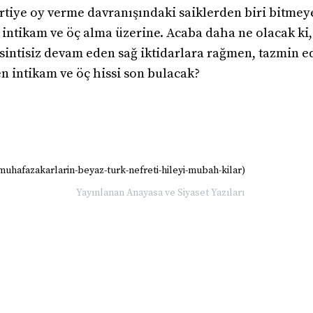
artiye oy verme davranışındaki saiklerden biri bitme
intikam ve öç alma üzerine. Acaba daha ne olacak ki, 75
 kesintisiz devam eden sağ iktidarlara rağmen, tazmin
n intikam ve öç hissi son bulacak?
muhafazakarlarin-beyaz-turk-nefreti-hileyi-mubah-kilar)
Yayınlanan
Anayasa ve Siyaset Yazıları