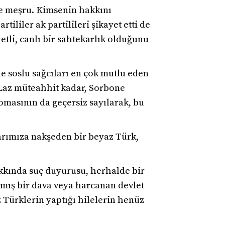
ece meşru. Kimsenin hakkını
ililer ak partilileri şikayet etti de
tli, canlı bir sahtekarlık olduğunu
e soslu sağcıları en çok mutlu eden
 Laz müteahhit kadar, Sorbone
omasının da geçersiz sayılarak, bu
arımıza nakşeden bir beyaz Türk,
akkında suç duyurusu, herhalde bir
lmış bir dava veya harcanan devlet
 Türklerin yaptığı hilelerin henüz