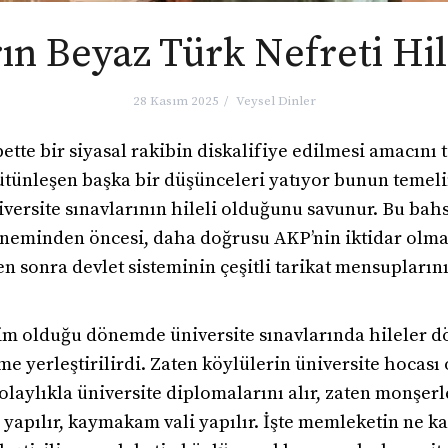
n Beyaz Türk Nefreti Hi
28 Kasım 2025
Veysel Dinler
tte bir siyasal rakibin diskalifiye edilmesi amacını 
ütünleşen başka bir düşünceleri yatıyor bunun temeli
versite sınavlarının hileli olduğunu savunur. Bu bahs
döneminden öncesi, daha doğrusu AKP’nin iktidar olma
en sonra devlet sisteminin çeşitli tarikat mensupların
im olduğu dönemde üniversite sınavlarında hileler d
üme yerleştirilirdi. Zaten köylülerin üniversite hoca
laylıkla üniversite diplomalarını alır, zaten monşerl
 yapılır, kaymakam vali yapılır. İşte memleketin ne ka