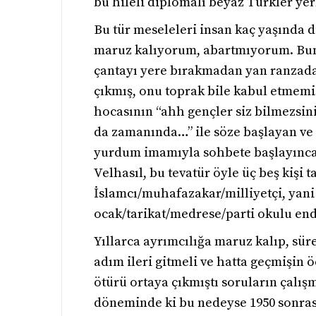
bu hileli diplomalı beyaz Türkler yer
Bu tür meseleleri insan kaç yaşında d
maruz kalıyorum, abartmıyorum. Bunla
çantayı yere bırakmadan yan ranzada 
çıkmış, onu toprak bile kabul etmemi
hocasının “ahh gençler siz bilmezsin
da zamanında…” ile söze başlayan ve 
yurdum imamıyla sohbete başlayınca, 
Velhasıl, bu tevatür öyle üç beş kişi
İslamcı/muhafazakar/milliyetçi, yani
ocak/tarikat/medrese/parti okulu end
Yıllarca ayrımcılığa maruz kalıp, sür
adım ileri gitmeli ve hatta geçmişin ö
ötürü ortaya çıkmıştı soruların çalış
döneminde ki bu nedeyse 1950 sonrası 