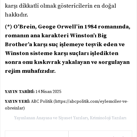
karşı dikkatli olmak göstericilerin en doğal
hakkıdır.
(*) O’Brein, Geoge Orwell’in 1984 romanında,
romanın ana karakteri Winston’ı Big
Brother’a karşı suç işlemeye teşvik eden ve
Winston sisteme karşı suçları işledikten
sonra onu kıskıvrak yakalayan ve sorgulayan
rejim muhafızıdır.
YAYIN TARİHİ:
14 Nisan 2025
YAYIN YERİ:
ABC Politik (https://abcpolitik.com/eylemciler-ve-
obreinlar)
Yayınlanan
Anayasa ve Siyaset Yazıları
,
Kriminoloji Yazıları
Yazı