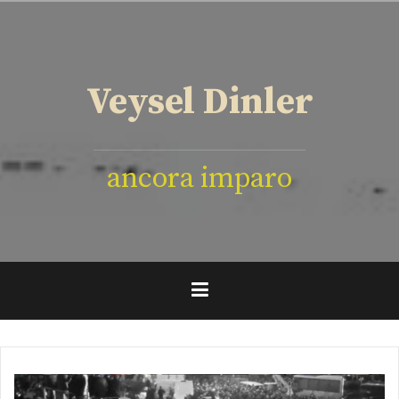
İçeriğe
geç
Veysel Dinler
ancora imparo