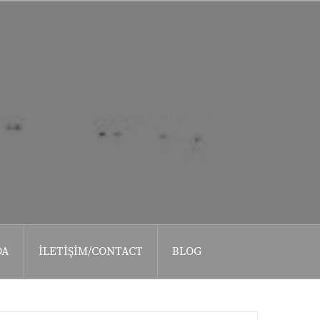
DA
İLETIŞIM/CONTACT
BLOG