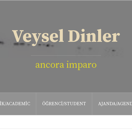
Veysel Dinler
ancora imparo
IK/ACADEMIC
ÖĞRENCI/STUDENT
AJANDA/AGEN