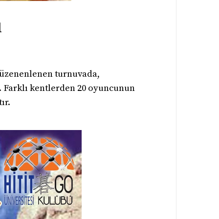
ı
 düzenenlenen turnuvada,
. Farklı kentlerden 20 oyuncunun
ır.