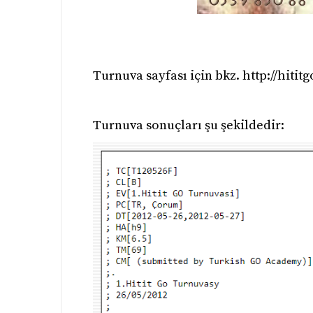
Turnuva sayfası için bkz. http://hiti
Turnuva sonuçları şu şekildedir: