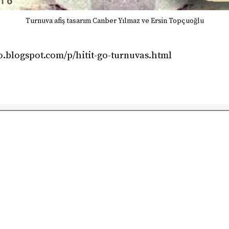
Turnuva afiş tasarım Canber Yılmaz ve Ersin Topçuoğlu
tgo.blogspot.com/p/hitit-go-turnuvas.html