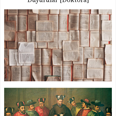
Duyurular [Doktora]
Doktora dersleri için ölçme ve
değerlendirme