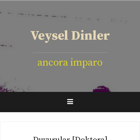
İçeriğe
geç
Veysel Dinler
ancora imparo