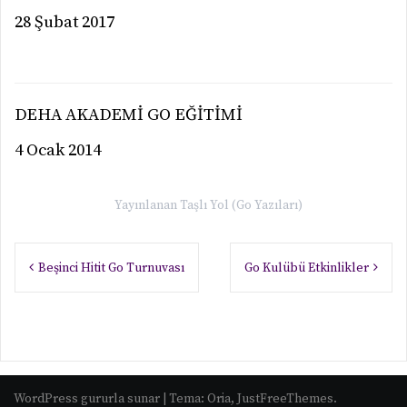
28 Şubat 2017
DEHA AKADEMİ GO EĞİTİMİ
4 Ocak 2014
Yayınlanan
Taşlı Yol (Go Yazıları)
Yazı
Beşinci Hitit Go Turnuvası
Go Kulübü Etkinlikler
gezinmesi
WordPress gururla sunar
|
Tema:
Oria
, JustFreeThemes.