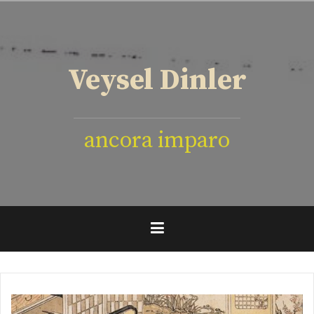
İçeriğe
geç
Veysel Dinler
ancora imparo