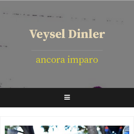
İçeriğe
geç
Veysel Dinler
ancora imparo