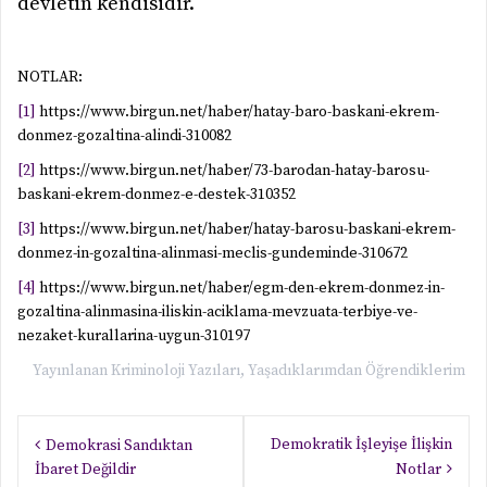
devletin kendisidir.
NOTLAR:
[1]
https://www.birgun.net/haber/hatay-baro-baskani-ekrem-
donmez-gozaltina-alindi-310082
[2]
https://www.birgun.net/haber/73-barodan-hatay-barosu-
baskani-ekrem-donmez-e-destek-310352
[3]
https://www.birgun.net/haber/hatay-barosu-baskani-ekrem-
donmez-in-gozaltina-alinmasi-meclis-gundeminde-310672
[4]
https://www.birgun.net/haber/egm-den-ekrem-donmez-in-
gozaltina-alinmasina-iliskin-aciklama-mevzuata-terbiye-ve-
nezaket-kurallarina-uygun-310197
Yayınlanan
Kriminoloji Yazıları
,
Yaşadıklarımdan Öğrendiklerim
Yazı
Demokratik İşleyişe İlişkin
Demokrasi Sandıktan
gezinmesi
İbaret Değildir
Notlar