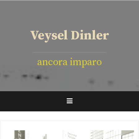
İçeriğe
geç
Veysel Dinler
ancora imparo