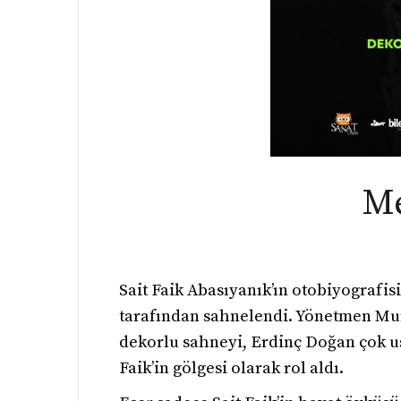
Me
Sait Faik Abasıyanık’ın otobiyografis
tarafından sahnelendi. Yönetmen Mura
dekorlu sahneyi, Erdinç Doğan çok ust
Faik’in gölgesi olarak rol aldı.