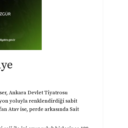
aye
eser, Ankara Devlet Tiyatrosu
yon yoluyla renklendirdiği sabit
an Atav ise, perde arkasında Sait