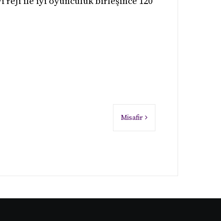
 reji ile iyi oyunculuk birleşince 120
Misafir