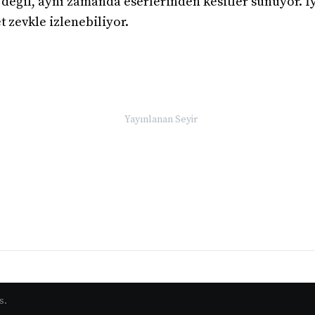
değil, aynı zamanda eserlerinden kesitler sunuyor. İyi
t zevkle izlenebiliyor.
Yayınlanan
Seyir
s.