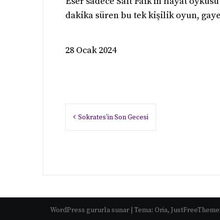
Eser sadece Sait Faik’in hayat öyküsü 
dakika süren bu tek kişilik oyun, gaye
28 Ocak 2024
Yazı
Sokrates’in Son Gecesi
gezinmesi
WordPress gururla sunar
|
Tema:
Oria
, JustFreeTheme