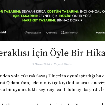
raklısı İçin Öyle Bir Hik
9 Nisan 2024
Veysel Dinler
inden yola çıkarak Savaş Dinçel’in oyunlaştırdığı bu 
t Çidamlı’nın, teknolojiyi çok iyi kullanarak sineviz
a bir oyunculukla seyirciyi canlı tutmayı başardı. İrf