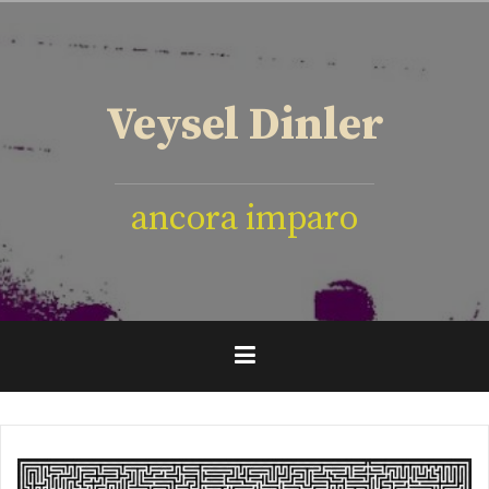
İçeriğe
geç
Veysel Dinler
ancora imparo