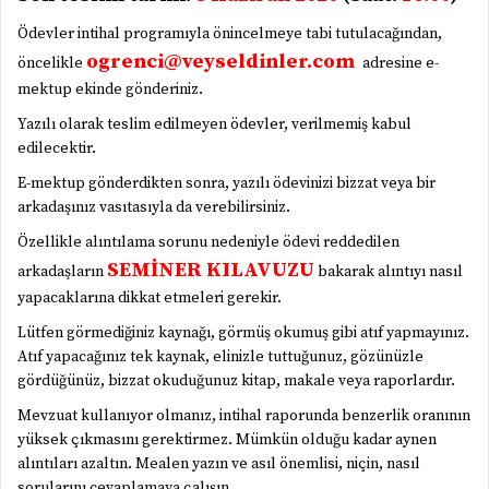
Ödevler intihal programıyla önincelmeye tabi tutulacağından,
ogrenci@veyseldinler.com
öncelikle
adresine e-
mektup ekinde gönderiniz.
Yazılı olarak teslim edilmeyen ödevler, verilmemiş kabul
edilecektir.
E-mektup gönderdikten sonra, yazılı ödevinizi bizzat veya bir
arkadaşınız vasıtasıyla da verebilirsiniz.
Özellikle alıntılama sorunu nedeniyle ödevi reddedilen
SEMİNER KILAVUZU
arkadaşların
bakarak alıntıyı nasıl
yapacaklarına dikkat etmeleri gerekir.
Lütfen görmediğiniz kaynağı, görmüş okumuş gibi atıf yapmayınız.
Atıf yapacağınız tek kaynak, elinizle tuttuğunuz, gözünüzle
gördüğünüz, bizzat okuduğunuz kitap, makale veya raporlardır.
Mevzuat kullanıyor olmanız, intihal raporunda benzerlik oranının
yüksek çıkmasını gerektirmez. Mümkün olduğu kadar aynen
alıntıları azaltın. Mealen yazın ve asıl önemlisi, niçin, nasıl
sorularını cevaplamaya çalışın.