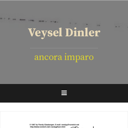
İçeriğe
geç
Veysel Dinler
ancora imparo