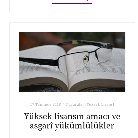
17 Temmuz 2018
Duyurular [Yüksek Lisans]
Yüksek lisansın amacı ve
asgarî yükümlülükler