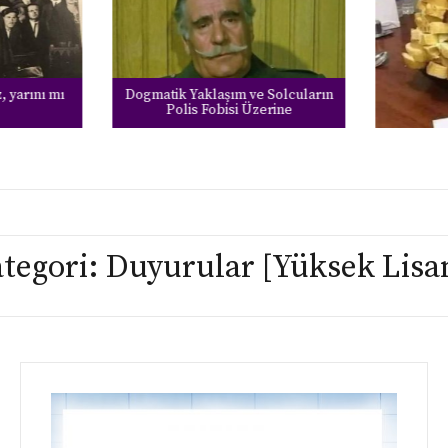
 yarını mı
Dogmatik Yaklaşım ve Solcuların
Polis Fobisi Üzerine
tegori:
Duyurular [Yüksek Lisa