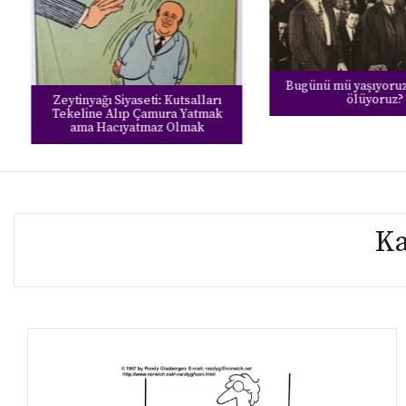
Bugünü mü yaşıyoruz,
ölüyoruz?
Zeytinyağı Siyaseti: Kutsalları
Tekeline Alıp Çamura Yatmak
ama Hacıyatmaz Olmak
Ka