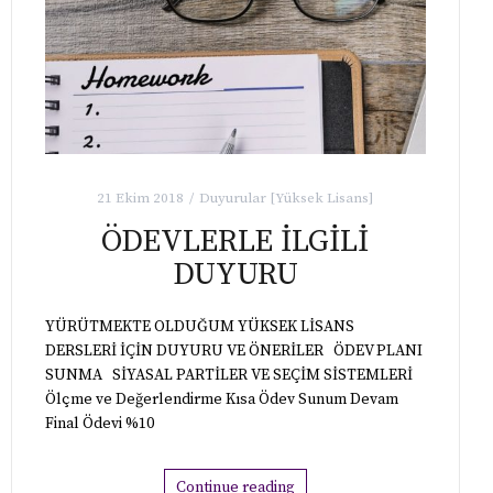
21 Ekim 2018
Duyurular [Yüksek Lisans]
ÖDEVLERLE İLGİLİ
DUYURU
YÜRÜTMEKTE OLDUĞUM YÜKSEK LİSANS
DERSLERİ İÇİN DUYURU VE ÖNERİLER ÖDEV PLANI
SUNMA SİYASAL PARTİLER VE SEÇİM SİSTEMLERİ
Ölçme ve Değerlendirme Kısa Ödev Sunum Devam
Final Ödevi %10
Continue reading