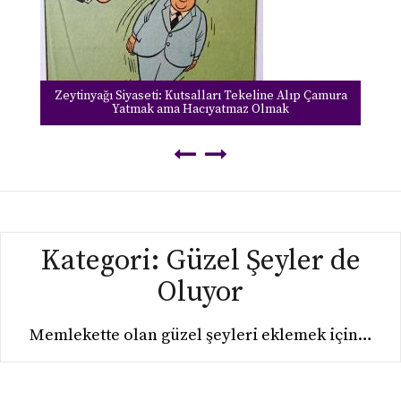
Zeytinyağı Siyaseti: Kutsalları Tekeline Alıp Çamura
Yatmak ama Hacıyatmaz Olmak
Kategori:
Güzel Şeyler de
Oluyor
Memlekette olan güzel şeyleri eklemek için…