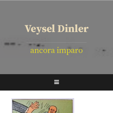
İçeriğe
geç
Veysel Dinler
ancora imparo