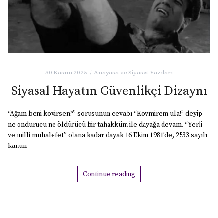
30 Kasım 2025
Anayasa ve Siyaset Yazıları
Siyasal Hayatın Güvenlikçi Dizaynı
“Ağam beni kovirsen?” sorusunun cevabı “Kovmirem ula!” deyip
ne ondurucu ne öldürücü bir tahakküm ile dayağa devam. “Yerli
ve milli muhalefet” olana kadar dayak 16 Ekim 1981’de, 2533 sayılı
kanun
Continue reading