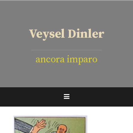
İçeriğe
geç
Veysel Dinler
ancora imparo