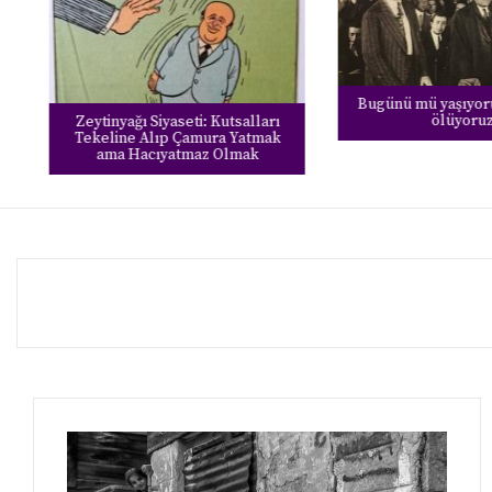
Bugünü mü yaşıyoruz,
ölüyoruz?
Zeytinyağı Siyaseti: Kutsalları
Tekeline Alıp Çamura Yatmak
ama Hacıyatmaz Olmak