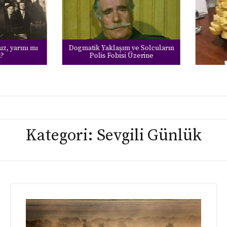
 yarını mı
Dogmatik Yaklaşım ve Solcuların
Polis Fobisi Üzerine
Kategori:
Sevgili Günlük