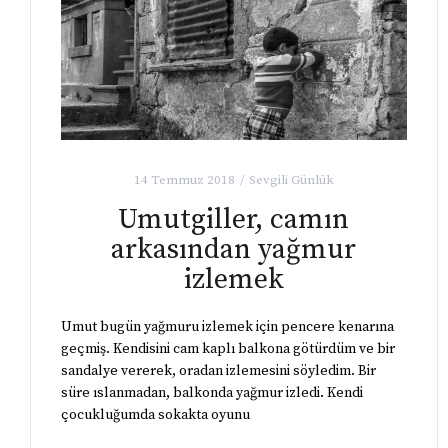
14 Temmuz 2018
Sevgili Günlük
Umutgiller, camın
arkasından yağmur
izlemek
Umut bugün yağmuru izlemek için pencere kenarına
geçmiş. Kendisini cam kaplı balkona götürdüm ve bir
sandalye vererek, oradan izlemesini söyledim. Bir
süre ıslanmadan, balkonda yağmur izledi. Kendi
çocukluğumda sokakta oyunu