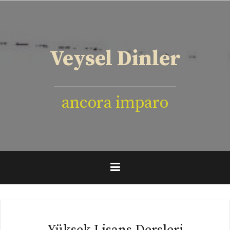
İçeriğe
geç
Veysel Dinler
ancora imparo