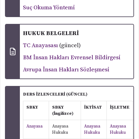
Suç Okuma Yöntemi
HUKUK BELGELERİ
TC Anayasası
(güncel)
BM İnsan Hakları Evrensel Bildirgesi
Avrupa İnsan Hakları Sözleşmesi
DERS İZLENCELERİ (GÜNCEL)
SBKY
SBKY
İKTİSAT
İŞLETME
M
(İngilizce)
Anayasa
Anayasa
Anayasa
Anayasa
A
Hukuku
Hukuku
Hukuku
H