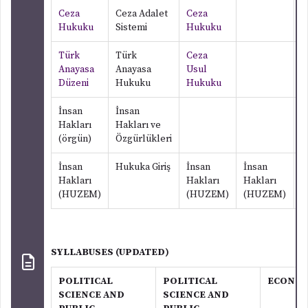
Ceza
Ceza Adalet
Ceza
Hukuku
Sistemi
Hukuku
Türk
Türk
Ceza
Anayasa
Anayasa
Usul
Düzeni
Hukuku
Hukuku
İnsan
İnsan
Hakları
Hakları ve
(örgün)
Özgürlükleri
İnsan
Hukuka Giriş
İnsan
İnsan
İ
Hakları
Hakları
Hakları
H
(HUZEM)
(HUZEM)
(HUZEM)
(
SYLLABUSES (UPDATED)
POLITICAL
POLITICAL
ECONOM
SCIENCE AND
SCIENCE AND