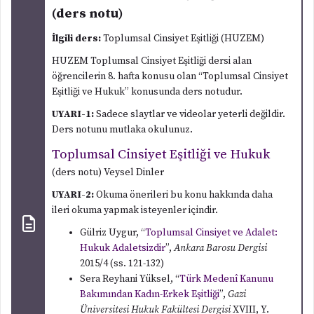
(ders notu)
İlgili ders:
Toplumsal Cinsiyet Eşitliği (HUZEM)
HUZEM Toplumsal Cinsiyet Eşitliği dersi alan
öğrencilerin 8. hafta konusu olan “Toplumsal Cinsiyet
Eşitliği ve Hukuk” konusunda ders notudur.
UYARI-1:
Sadece slaytlar ve videolar yeterli değildir.
Ders notunu mutlaka okulunuz.
Toplumsal Cinsiyet Eşitliği ve Hukuk
(ders notu) Veysel Dinler
UYARI-2:
Okuma önerileri bu konu hakkında daha
ileri okuma yapmak isteyenler içindir.
Gülriz Uygur, “
Toplumsal Cinsiyet ve Adalet:
Hukuk Adaletsizdir
”,
Ankara Barosu Dergisi
2015/4 (ss. 121-132)
Sera Reyhani Yüksel, “
Türk Medenî Kanunu
Bakımından Kadın-Erkek Eşitliği
”,
Gazi
Üniversitesi Hukuk Fakültesi Dergisi
XVIII, Y.