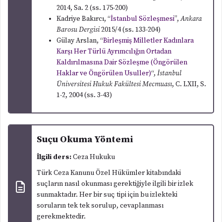
2014, Sa. 2 (ss. 175-200)
Kadriye Bakırcı, “
İstanbul Sözleşmesi
”,
Ankara
Barosu Dergisi
2015/4 (ss. 133-204)
Gülay Arslan, “
Birleşmiş Milletler Kadınlara
Karşı Her Türlü Ayrımcılığın Ortadan
Kaldırılmasına Dair Sözleşme (Öngörülen
Haklar ve Öngörülen Usuller)
“,
İstanbul
Üniversitesi Hukuk Fakültesi Mecmuası
, C. LXII, S.
1-2, 2004 (ss. 3-43)
Suçu Okuma Yöntemi
İlgili ders:
Ceza Hukuku
Türk Ceza Kanunu Özel Hükümler kitabındaki
suçların nasıl okunması gerektiğiyle ilgili bir izlek
sunmaktadır. Her bir suç tipi için bu izlekteki
soruların tek tek sorulup, cevaplanması
gerekmektedir.