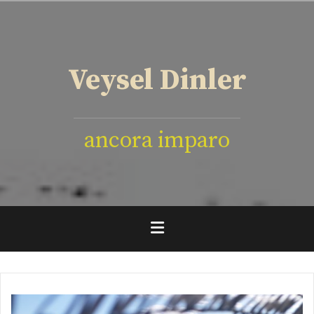
İçeriğe
geç
Veysel Dinler
ancora imparo