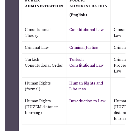
PUBLIC
PUBLIC
ADMINISTRATION
ADMINISTRATION
(English)
Constitutional
Constitutional Law
Constitut
Theory
Law
Criminal Law
Criminal Justice
Criminal
Turkish
Turkish
Criminal
Constitutional Order
Constitutional Law
Procedu
Law
Human Rights
Human Rights and
(formal)
Liberties
Human Rights
Introduction to Law
Human R
(HUZEM distance
(HUZEM
learning)
distance
learning)